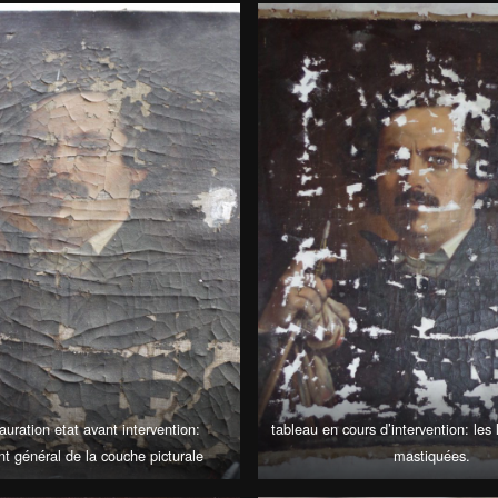
auration etat avant intervention:
tableau en cours d’intervention: les
t général de la couche picturale
mastiquées.