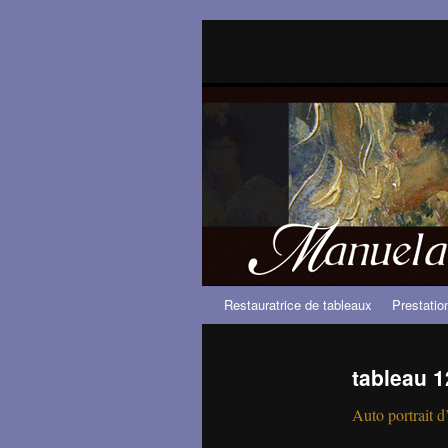
Restauratrice de tableaux
Prestatio
Aller
au
tableau 1
contenu
Auto portrait d