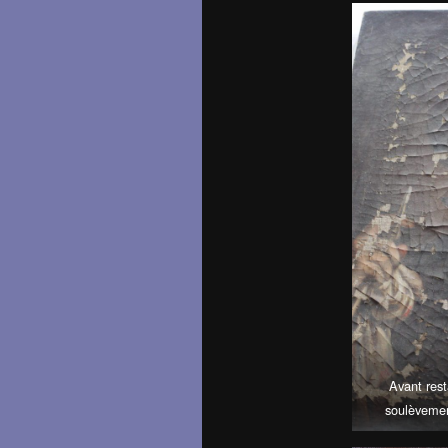
Avant rest
soulèvemen